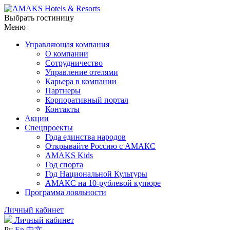
Выбрать гостиницу
Меню
Управляющая компания
О компании
Сотрудничество
Управление отелями
Карьера в компании
Партнеры
Корпоративный портал
Контакты
Акции
Спецпроекты
Года единства народов
Открывайте Россию с АМАКС
AMAKS Kids
Год спорта
Год Национальной Культуры
АМАКС на 10-рублевой купюре
Программа лояльности
Личный кабинет
Личный кабинет
Ру
En
中文