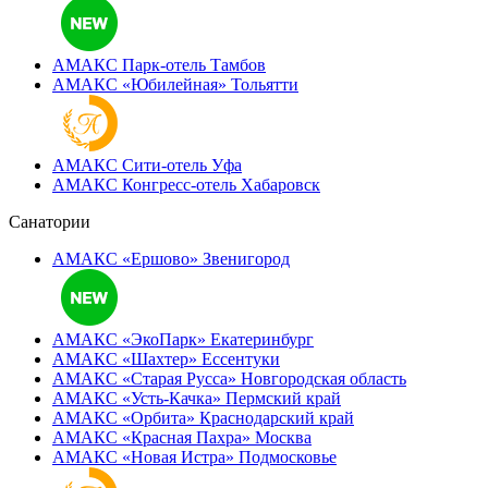
АМАКС Парк-отель
Тамбов
АМАКС «‎Юбилейная»
Тольятти
АМАКС Сити-отель
Уфа
АМАКС Конгресс-отель
Хабаровск
Санатории
АМАКС «Ершово»
Звенигород
АМАКС «ЭкоПарк»
Екатеринбург
АМАКС «‎Шахтер»
Ессентуки
АМАКС «‎Старая Русса»
Новгородская область
АМАКС «‎Усть-Качка»
Пермский край
АМАКС «‎Орбита»
Краснодарский край
АМАКС «‎Красная Пахра»
Москва
АМАКС «‎Новая Истра»
Подмосковье