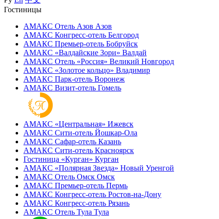
Гостиницы
АМАКС Отель ‎Азов
Азов
АМАКС Конгресс-отель
Белгород
АМАКС Премьер-отель
Бобруйск
АМАКС «‎Валдайские Зори»
Валдай
АМАКС Отель «‎Россия»
Великий Новгород
АМАКС «‎Золотое кольцо»
Владимир
АМАКС Парк-отель
Воронеж
АМАКС Визит-отель
Гомель
АМАКС «‎Центральная»
Ижевск
АМАКС Сити-отель
Йошкар-Ола
АМАКС Сафар-отель
Казань
АМАКС Сити-отель
Красноярск
Гостиница «‎Курган»
Курган
АМАКС «Полярная Звезда»
Новый Уренгой
АМАКС Отель ‎Омск
Омск
АМАКС Премьер-отель
Пермь
АМАКС Конгресс-отель
Ростов-на-Дону
АМАКС Конгресс-отель
Рязань
АМАКС Отель Тула
Тула