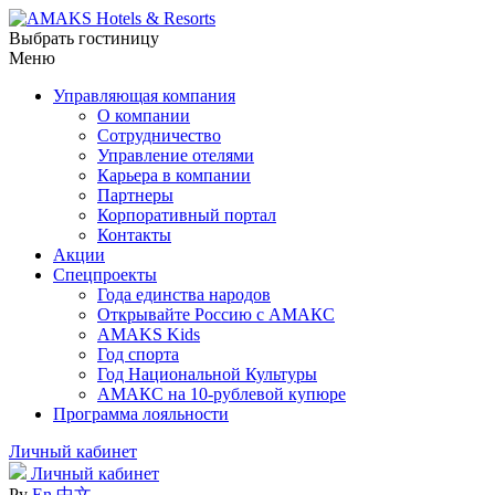
Выбрать гостиницу
Меню
Управляющая компания
О компании
Сотрудничество
Управление отелями
Карьера в компании
Партнеры
Корпоративный портал
Контакты
Акции
Спецпроекты
Года единства народов
Открывайте Россию с АМАКС
AMAKS Kids
Год спорта
Год Национальной Культуры
АМАКС на 10-рублевой купюре
Программа лояльности
Личный кабинет
Личный кабинет
Ру
En
中文