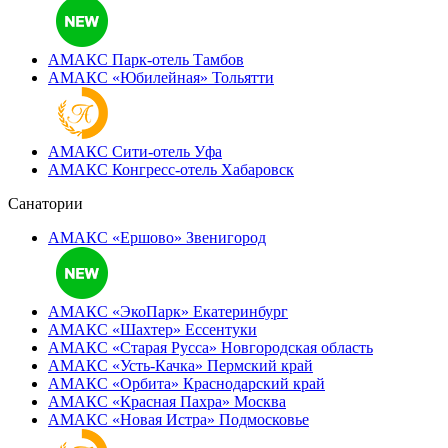
АМАКС Парк-отель
Тамбов
АМАКС «‎Юбилейная»
Тольятти
АМАКС Сити-отель
Уфа
АМАКС Конгресс-отель
Хабаровск
Санатории
АМАКС «Ершово»
Звенигород
АМАКС «ЭкоПарк»
Екатеринбург
АМАКС «‎Шахтер»
Ессентуки
АМАКС «‎Старая Русса»
Новгородская область
АМАКС «‎Усть-Качка»
Пермский край
АМАКС «‎Орбита»
Краснодарский край
АМАКС «‎Красная Пахра»
Москва
АМАКС «‎Новая Истра»
Подмосковье