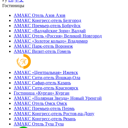
Гостиницы
АМАКС Отель ‎Азов
Азов
АМАКС Конгресс-отель
Белгород
АМАКС Премьер-отель
Бобруйск
АМАКС «‎Валдайские Зори»
Валдай
АМАКС Отель «‎Россия»
Великий Новгород
АМАКС «‎Золотое кольцо»
Владимир
АМАКС Парк-отель
Воронеж
АМАКС Визит-отель
Гомель
АМАКС «‎Центральная»
Ижевск
АМАКС Сити-отель
Йошкар-Ола
АМАКС Сафар-отель
Казань
АМАКС Сити-отель
Красноярск
Гостиница «‎Курган»
Курган
АМАКС «Полярная Звезда»
Новый Уренгой
АМАКС Отель ‎Омск
Омск
АМАКС Премьер-отель
Пермь
АМАКС Конгресс-отель
Ростов-на-Дону
АМАКС Конгресс-отель
Рязань
АМАКС Отель Тула
Тула